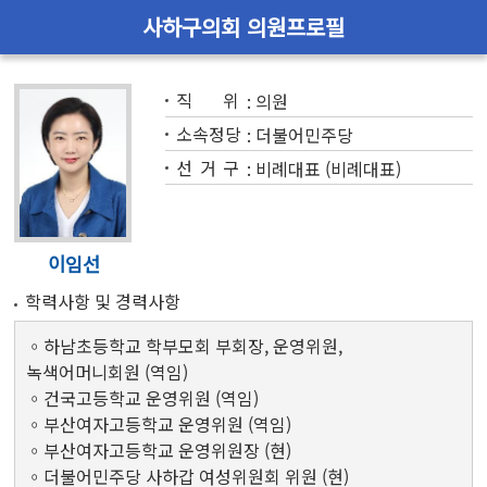
사하구의회 의원프로필
직위
:
의원
소속정당
:
더불어민주당
선거구
:
비례대표 (비례대표)
이임선
학력사항 및 경력사항
◦하남초등학교 학부모회 부회장, 운영위원,
녹색어머니회원 (역임)
◦건국고등학교 운영위원 (역임)
◦부산여자고등학교 운영위원 (역임)
◦부산여자고등학교 운영위원장 (현)
◦더불어민주당 사하갑 여성위원회 위원 (현)