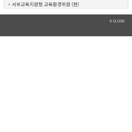
◦서부교육지원청 교육환경위원 (현)
◦고니봉사단 부단장 (현)
◦1365 자원봉사센터 하단캠프지기 (현)
X CLOSE