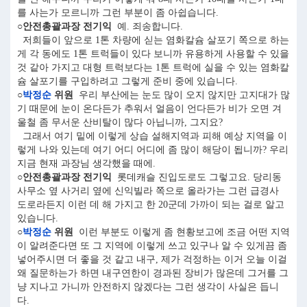
를 사는가 모르니까 그런 부분이 좀 아쉽습니다.
○안전총괄과장 전기익
예. 죄송합니다.
저희들이 앞으로 1톤 차량에 싣는 염화칼슘 살포기 쪽으로 하는
게 각 동에도 1톤 트럭들이 있다 보니까 유용하게 사용할 수 있을
것 같아 가지고 대형 트럭보다는 1톤 트럭에 실을 수 있는 염화칼
슘 살포기를 구입하려고 그렇게 준비 중에 있습니다.
○
박정순
위원
우리 부산에는 눈도 많이 오지 않지만 고지대가 많
기 때문에 눈이 온다든가 추워서 얼음이 언다든가 비가 오면 겨
울철 좀 무서운 산비탈이 많다 아닙니까, 그지요?
그래서 여기 밑에 이렇게 상습 설해지역과 피해 예상 지역을 이
렇게 나와 있는데 여기 어디 어디에 좀 많이 해당이 됩니까? 우리
지금 현재 과장님 생각했을 때에.
○안전총괄과장 전기익
롯데캐슬 진입도로도 그렇고요. 당리동
사무소 옆 사거리 옆에 신익빌라 쪽으로 올라가는 그런 급경사
도로라든지 이런 데 해 가지고 한 20군데 가까이 되는 걸로 알고
있습니다.
○
박정순
위원
이런 부분도 이렇게 좀 현황보고에 조금 어떤 지역
이 알려준다면 또 그 지역에 이렇게 쓰고 있구나 알 수 있게끔 좀
넣어주시면 더 좋을 것 같고 내구, 제가 걱정하는 이거 오늘 이걸
왜 질문하는가 하면 내구연한이 경과된 장비가 많은데 그거를 그
냥 지나고 가니까 안전하지 않겠다는 그런 생각이 사실은 듭니
다.