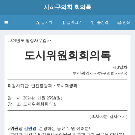
사하구의회 회의록
Toggle
글자체
글자크기
줄간격
인쇄
navigation
2024년도 행정사무감사
도시위원회회의록
제3일차
부산광역시사하구의회사무국
피감사기관 안전총괄과‧도시재생과
일 시 2024년 11월 25일(월)
장 소 도시위원회회의실
(10시00분 감사개시)
○위원장
김민경
존경하는 동료 위원 여러분!
그리고 김건우 안전도시국장님을 비롯한 관계 공무원 여러분!