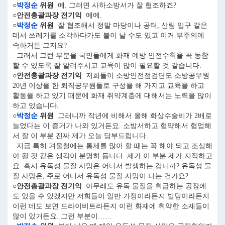
○
박정순
위원
예. 그러면 사하소방서가 잘 협조하죠?
○안전총괄과장 전기익
예예.
○
박정순
위원
잘 협조해서 정말 마당이나 공터, 산림 입구 같은
데서 쓰레기를 소각하다가도 불이 날 수도 있고 이거 부주의에
속하거든 그지요?
그래서 그런 부분을 국민들에게 화재 예방 안전수칙을 꼭 동참
할 수 있도록 잘 알려주시고 교육이 많이 필요할 것 같습니다.
○안전총괄과장 전기익
저희들이 소방안전점검단도 소방공무원
20년 이상을 한 퇴직공무원들로 구성을 해 가지고 교육을 하고
활동을 하고 있기 때문에 화재 취약계층에 대해서는 노력을 많이
하고 있습니다.
○
박정순
위원
그러니까 작년에 비해서 올해 화상수술비가 2배로
늘었다는 이 증거가 나와 있거든요. 소방서하고 협약해서 협업해
서 잘 이 부분 진짜 제가 오늘 당부드립니다.
지금 특히 겨울철에는 통제를 많이 할 때는 꼭 해야 되고 조심해
야 될 것 같은 생각이 분명히 듭니다. 제가 이 부분 제가 지적하고
요. 혹시 유독성 물질 사망은 어디서 발생하는 겁니까? 유독성 물
질 사망은, 주로 어디서 유독성 물질 사망이 나는 건가요?
○안전총괄과장 전기익
아무래도 유독 물질을 취급하는 공장에
도 있을 수 있겠지만 저희들이 일반 가정이라든지 빌딩이라든지
이런 데도 보면 드라이비트라든지 이런 화재에 취약한 소재들이
많이 있거든요. 그런 부분이……