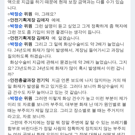
액으로 지급을 하기 때문에 현재 보장 금액과는 다를 수가 있습
니다.
○
박정순
위원
아, 그래요?
○안전기획계장 김애자
예예.
○
박정순
위원
그런 설명이 듣고 싶었고 그게 정확하게 좀 책자에
그런 것도 좀 기입이 되면 좋겠다는 생각이 듭니다.
○안전기획계장 김애자
예. 알겠습니다.
○
박정순
위원
그리고 그 밑에 화상수술비도 약 2배가 늘었습니
다. 24년도에 화재가 많이 발생해서, 계장님 들어가시고 과장님
질의하도록 하겠습니다.
화상수술비 지급에 관해서 묻겠는데 약 2배가 늘었습니다, 그지
요? 23년도하고 24년도에 화재가 많이 혹시 발생해서 이런 겁니
까?
○안전총괄과장 전기익
지금 언론 보도에 나지 않지마는 거의 매
일 화재가 발생을 하고 있거든요. 그러다 보니까 화상수술비 지
급 건수도 자꾸 늘어나고 있는 것 같습니다.
○
박정순
위원
그러면 이렇게 화상 건수가 높고 이런 부분이 제가
이리 또 자료를 보니까 부주의, 대부분 화재 난 데가 원인별로 볼
때는 부주의가 제일 많고요. 그리고 장소별로 볼 때는 주거지더
라고요, 자료 보니까.
그런데 주거지에는 정말 뭐 정말 주변에 잘 탈 수 있는 쓰레기를
함부로 버린다든가 정말 사람의 정확하게 장치되지 않는 부주의
는 여러 곳에서 화재 요인이 있는데 그 점에 대해서 어떻게 생각