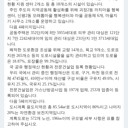
현황 지원 센터 2개소 등 총 18개소의 시설이 있습니다.
주민 주도의 지역공동체 활성화를 위해 괴정2동 까치마을 행복
센터, 신평2동 모래톱마을 행복센터와 마을 공동체 6개, 마을지
기 사무소 2개소를 운영하고 있습니다.
다음 4페이지입니다.
공동주택은 352단지에 8만 5955세대로 의무 관리 대상은 121단
지 7만 2242세대이며 임의 관리 대상은 231단지 1만 3713세대입
니다.
쾌적한 도로환경 조성을 위해 교량 14개소, 육교 9개소, 도로표
지판 265개소 등의 도로시설물을 설치·관리하고 있으며 도로율
은 18.87%, 포장률은 99.3%입니다.
국·공유 행정재산 현황과 전문건설업 등록 현황입니다.
우리 국에서 관리 중인 행정재산은 도로, 구거, 하천 등으로 전
체 4745필지, 410만㎡이며 재산별 구성 비율은 구유지 49.6%, 시
유지 25.3%, 국유지 25.1%입니다.
전문건설업은 가스난방공사업 등 197개 업체, 253개 업종이 등
록되어 있습니다.
다음 5페이지입니다.
도시계획 용도지역은 총 85.54㎢로 도시지역이 80%이고 나머지
20%는 자연환경 보전지역입니다.
계획도로는 572개 노선, 196㎞이며 규모별 세부 사항은 표를 참
고하여 주십시오.