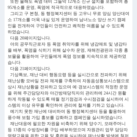
또한 올해도 폭염 대비 그늘막 12개소 신규 설치를 포함하여 총
95개소를 운영, 폭염에 적극적으로 대응하였습니다.
그리고 구 본청, 동 행정복지센터 등 고우니 무료 양심 양산대여
소 17개소를 더욱 내실 있게 운영하여 남녀노소 양산 쓰기 캠페
인을 전개하여 구민들이 안전하고 쾌적한 여름을 날 수 있도록
하였습니다.
다음 20페이지입니다.
야외 공무직근로자 등 폭염 취약자를 위해 냉감매트 및 냉감타
올 배부, 폭염을 식히기 위해 살수차 운영, 재해전광판과 각종 홍
보물을 활용하여 구민들에게 폭염 정보를 지속적으로 제공하였
습니다.
다음 21페이지입니다.
기상특보, 재난 대비 행동요령 등을 실시간으로 전파하기 위해
재난상황 모바일 전파 체계를 구축하여 자동음성통보시스템으로
상시 재난상황을 전파하고 있으며 예·경보시스템의 적정한 운영
을 위해 주간담당자와 야간방재당직자의 관리하에 24시간 원활
하게 작동될 수 있도록 매월 정기점검과 수시점검을 실시하여 시
스템의 이상 유무를 확인하여 관리에 철저를 기하고 있습니다.
예기치 못한 재난에 대비하여 동 행정복지센터 등을 활용하여
풍수해 보험 가입 홍보를 강화하고 캠페인을 실시하였습니다.
재난대응에 필요한 자원을 비축하기 위해 양수기, 모래주머니
등 13종의 수방장비를 구입·배부하였으며 자원관리 업무 담당자
역량교육을 위한 교육 및 훈련을 실시하여 재난상황 발생에 철저