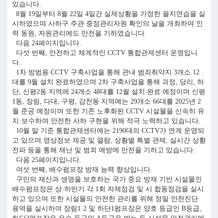
있습니다.
8월 19일부터 8월 22일 4일간 실제상황을 가정한 을지연습을 실
시하였으며 사하구 주관 중점관리자원 확인의 날을 개최하여 인
력 동원, 자원관리에도 만전을 기하였습니다.
다음 24페이지입니다.
다섯 번째, 안전하고 체계적인 CCTV 통합관제센터 운영입니
다.
1차 방범용 CCTV 구축사업을 통해 관내 범죄취약지 3개소 12
대를 9월 설치 완료하였으며 2차 구축사업을 통해 괴정, 당리, 하
단, 신평2동 지역에 24개소 48대를 12월 설치 완료 예정이며 신평
1동, 장림, 다대, 구평, 감천동 지역에는 29개소 66대를 2025년 2
월 준공 예정이며 또한 기존 노후화된 CCTV 시설물을 신속히 유
지·보수하여 안전한 사하 구현을 위해 적극 노력하고 있습니다.
10월 말 기준 통합관제센터에는 2190대의 CCTV가 연계 운영되
고 있으며 영상정보 제공 및 열람, 상황별 특별 관제, 실시간 상황
전파 등을 통해 재난 및 범죄 예방에 만전을 기하고 있습니다.
다음 25페이지입니다.
여섯 번째, 배수펌프장 방재 능력 향상입니다.
구민의 재산과 생명을 보호하는 국가 중요 방재 기반 시설물인
배수펌프장은 상·하반기 각 1회 자체점검 및 시 합동점검을 실시
하고 있으며 또한 시설물의 안전한 관리를 위해 정밀 안전진단
용역을 실시하여 장림1·2 및 하단1펌프장은 양호 등급인 B등급,