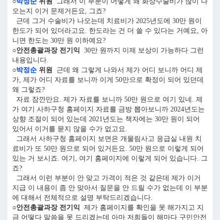
○
박정순
위원
그래서 이 부분이 어떻게 왜 화상수술비가 많이 나
오는지 이거 문제거든요, 그죠?
근데 그거 수술비가 나오는데 치료비가 2025년도에 30만 원이
한도가 되어 있더라고요. 한도라는 건 더 쓸 수 있다는 거예요, 아
니면 한도는 30만 원 이하예요?
○안전총괄과장 전기익
30만 원까지 이제 보상이 가능하다 그런
내용입니다.
○
박정순
위원
근데 왜 그렇게 나와서 제가 어디 보니까 어디 제
가, 제가 어디 자료를 보니까 이게 50만으로 확정이 되어 있던데
왜 그렇죠?
자료 잠깐만요. 제가 자료를 보니까 50만 원으로 여기 있네. 제
가 여기 사하구청 홈페이지 자료를 금방 뽑아보니까 2024년도는
상향 조절이 되어 있는데 2021년도는 책자에는 30만 원이 되어
있어서 이거를 묻지 않을 수가 없고요.
그래서 사하구청 홈페이지 보면은 개물림사고 응급실 내원 치
료비가 또 50만 원으로 되어 있거든요. 50만 원으로 이렇게 되어
있는 거 보시죠. 여기, 여기 홈페이지에 이렇게 되어 있습니다. 그
죠?
그래서 이런 부분이 안 맞고 가격이 적은 것 같은데 제가 이거
지급 이 내용이 좀 안 맞아서 질문을 안 드릴 수가 없는데 이 부분
에 대해서 전체적으로 설명 부탁드리겠습니다.
○안전총괄과장 전기익
제가 홈페이지를 확인을 못 해가지고 지
금 어떻다 말씀을 못 드리겠는데 아마 저희들이 해마다 구민안전