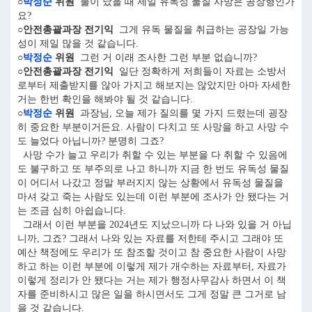
○
박정순
위원
불이 났을 때 제일 유독성 물질 사망은 공장형인가
요?
○안전총괄과장 전기익
그게 유독 물질을 취급하는 공장일 가능
성이 제일 많을 것 같습니다.
○
박정순
위원
그런 거 이래 조사한 그런 부분 없습니까?
○안전총괄과장 전기익
일단 정확하게 저희들이 자료는 소방서
로부터 제출받지를 않아 가지고 해보지는 않았지만 아마 자세한
거는 한번 확인을 해봐야 될 것 같습니다.
○
박정순
위원
과장님, 오늘 제가 질의를 몇 가지 드렸는데 굉장
히 중요한 부분이거든요. 사람이 다치고 또 사망을 하고 사망 수
도 늘었다 아닙니까? 분명히 그죠?
사망 수가 늘고 우리가 취할 수 있는 부분을 다 취할 수 있음에
도 불구하고 또 부주의로 나고 하니까 지금 한 번도 유독성 물질
이 어디서 나갔고 정말 부러지지 않는 상황에서 유독성 물질을
마셔 갖고 죽는 사람도 있는데 이런 부분에 조사가 안 됐다는 거
는 조금 심히 아쉽습니다.
그래서 이런 부분을 2024년도 지났으니까 다 나와 있을 거 아닙
니까, 그죠? 그래서 나와 있는 자료를 저한테 주시고 그래야 또
예산 책정에도 우리가 또 참조할 것이고 참 중요한 사람이 사망
하고 하는 이런 부분에 이렇게 제가 개수하는 자료부터, 자료가
이렇게 정리가 안 됐다는 거는 제가 행정사무감사 하면서 이 책
자를 준비하시고 많은 일을 하시면서도 그게 정말 큰 그거로 남
을 것 같습니다.