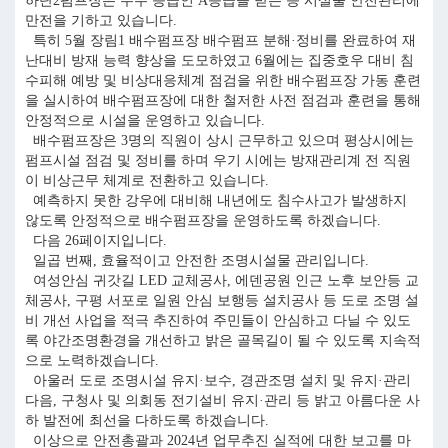
하단2펌프장은 우수 등급인 A등급을 받는 등 시설물 안전관리에
만전을 기하고 있습니다.
특히 5월 장림1 배수펌프장 배수펌프 분해·정비를 완료하여 재
난대비 방재 능력 향상을 도모하였고 6월에는 집중호우 대비 침
수피해 예방 및 비상대응체계 점검을 위한 배수펌프장 가동 훈련
을 실시하여 배수펌프장에 대한 철저한 사전 점검과 훈련을 통해
안정적으로 시설을 운영하고 있습니다.
배수펌프장은 3명의 직원이 상시 근무하고 있으며 평상시에는
펌프시설 점검 및 정비를 하며 우기 시에는 방재관리계 전 직원
이 비상근무 체계로 전환하고 있습니다.
예측하지 못한 강우에 대비해 내년에도 침수사고가 발생하지
않도록 안정적으로 배수펌프장을 운영하도록 하겠습니다.
다음 26페이지입니다.
일곱 번째, 효율적이고 안전한 조명시설물 관리입니다.
여성안심 귀갓길 LED 교체공사, 에덴공원 인근 노후 보안등 교
체공사, 구평 서포로 일원 안심 보행등 설치공사 등 도로 조명 설
비 개선 사업을 적극 추진하여 주민들이 안심하고 다닐 수 있도
록 야간조명환경을 개선하고 밝은 골목길이 될 수 있도록 지속적
으로 노력하겠습니다.
아울러 도로 조명시설 유지·보수, 경관조명 설치 및 유지·관리
다음, 구청사 및 의회동 전기설비 유지·관리 등 밝고 아름다운 사
하 발전에 최선을 다하도록 하겠습니다.
이상으로 안전총괄과 2024년 업무추진 실적에 대한 보고를 마