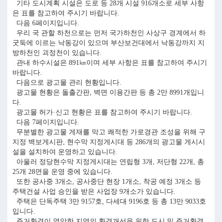
기타 도시계획 시설은 도로 등 28개 시설 916개소로 세부 사항
은 표를 참고하여 주시기 바랍니다.
다음 6페이지입니다.
우리 국 관할 하천으로는 먼저 국가하천인 사상구 경계에서 하
굿둑에 이르는 낙동강이 있으며 부산보건대에서 낙동강까지 지
방하천인 괴정천이 있습니다.
관내 하수시설은 891㎞이며 세부 사항은 표를 참고하여 주시기
바랍니다.
다음으로 광고물 관리 현황입니다.
광고물 현황은 돌출간판, 벽면 이용간판 등 총 2만 8991개입니
다.
광고물 허가·신고 현황은 표를 참고하여 주시기 바랍니다.
다음 7페이지입니다.
무분별한 광고물 게재를 막고 쾌적한 가로경관 조성을 위해 구
지정 벽보게시판, 현수막 지정게시대 등 286개의 광고물 게시시
설을 설치하여 운영하고 있습니다.
아울러 정당현수막 지정게시대는 연립형 3개, 저단형 22개, 총
25개 28면을 운영 중에 있습니다.
또한 공사중 3개소, 공사중단 현장 1개소, 착공 예정 3개소 등
주택건설 사업 승인을 받은 사업장 9개소가 있습니다.
주택은 단독주택 3만 9157호, 다세대 9196호 등 총 13만 9033호
입니다.
주거환경이 열악한 지역의 환경개선을 위한 도시 및 주거환경