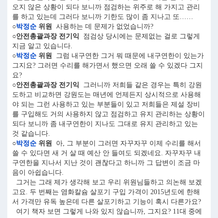
오지 않은 상황이 되다 보니까 점검하는 위주로 해 가지고 관리
를 하고 있는데 그러다 보니까 기한도 많이 좀 지나고 또……
○
박정순
위원
사용하는 데 문제가 없었습니까?
○안전총괄과장 전기익
점검상 당시에는 문제없는 걸로 그렇게
지금 알고 있습니다.
○
박정순
위원
그럼 내구연한 그거 뭐 때문에 내구연한이 있는가
그지요? 그러면 수리를 해가면서 했으면 오래 쓸 수 있겠다 그지
요?
○안전총괄과장 전기익
그러니까 저희들 같은 경우는 특히 강원
도하고 비교하면 강원도는 매년에 언제든지 상시적으로 사용해
야 되는 그런 사용하고 있는 부분들이 있고 저희들은 제설 장비
를 구입해도 거의 사용하지 않고 점검하고 유지 관리하는 상황이
되다 보니까 좀 내구연한이 지나도 그대로 유지 관리하고 있는
것 같습니다.
○
박정순
위원
아, 그 부분이 그러면 자꾸자꾸 이제 수리를 해서
쓸 수 있다면 새 거 살 때 예산 안 들여도 되겠네요. 자꾸자꾸 내
구연한을 지나서 지난 것이 괜찮다고 하니까 그 답변이 조금 마
음이 아쉽습니다.
그거는 그래 제가 생각해 보고 우리 위원님들하고 의논해 보겠
고요. 두 번째는 염화칼슘 살포기 구입 가격이 2015년도에 한해
서 가격만 유독 높은데 다른 살포기하고 기능이 혹시 다른가요?
여기 책자 보면 그렇게 나와 있지 않습니까, 그지요? 11대 중에