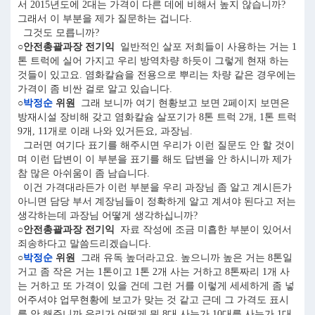
서 2015년도에 2대는 가격이 다른 데에 비해서 높지 않습니까?
그래서 이 부분을 제가 질문하는 겁니다.
그것도 모릅니까?
○안전총괄과장 전기익
일반적인 살포 저희들이 사용하는 거는 1
톤 트럭에 실어 가지고 우리 방역차량 하듯이 그렇게 현재 하는
것들이 있고요. 염화칼슘을 전용으로 뿌리는 차량 같은 경우에는
가격이 좀 비싼 걸로 알고 있습니다.
○
박정순
위원
그래 보니까 여기 현황보고 보면 2페이지 보면은
방재시설 장비해 갖고 염화칼슘 살포기가 8톤 트럭 2개, 1톤 트럭
9개, 11개로 이래 나와 있거든요, 과장님.
그러면 여기다 표기를 해주시면 우리가 이런 질문도 안 할 것이
며 이런 답변이 이 부분을 표기를 해도 답변을 안 하시니까 제가
참 많은 아쉬움이 좀 남습니다.
이건 가격대라든가 이런 부분을 우리 과장님 좀 알고 계시든가
아니면 담당 부서 계장님들이 정확하게 알고 계셔야 된다고 저는
생각하는데 과장님 어떻게 생각하십니까?
○안전총괄과장 전기익
자료 작성에 조금 미흡한 부분이 있어서
죄송하다고 말씀드리겠습니다.
○
박정순
위원
그래 유독 높더라고요. 높으니까 높은 거는 8톤일
거고 좀 작은 거는 1톤이고 1톤 2개 사는 거하고 8톤짜리 1개 사
는 거하고 또 가격이 있을 건데 그런 거를 이렇게 세세하게 좀 넣
어주셔야 업무현황에 보고가 맞는 것 같고 근데 그 가격도 표시
를 안 해주니까 우리가 어떻게 뭐 8대 사는가 10대를 사는가 1대