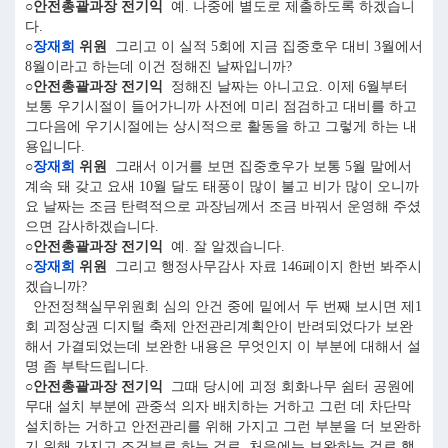
○안전총괄과장 전기익
예. 나중에 별도로 제출하도록 하겠습니
다.
○
장재희
위원
그리고 이 실적 5회에 지금 집중호우 대비 3월에서
8월이라고 하는데 이건 정해진 날짜입니까?
○안전총괄과장 전기익
정해진 날짜는 아니고요. 이제 6월부터
보통 우기시절이 들어가니까 사전에 미리 점검하고 대비를 하고
그다음에 우기시절에는 상시적으로 활동을 하고 그렇게 하는 내
용입니다.
○
장재희
위원
그래서 이거를 보면 집중호우가 보통 5월 말에서
계속 돼 갖고 요새 10월 달도 태풍이 많이 불고 비가 많이 오니까
요 날짜는 조금 탄력적으로 과장님께서 조금 바꿔서 운영해 주셨
으면 감사하겠습니다.
○안전총괄과장 전기익
예. 잘 알겠습니다.
○
장재희
위원
그리고 행정사무감사 자료 146페이지 한번 봐주시
겠습니까?
안전정책실무위원회 심의 안건 중에 밑에서 두 번째 보시면 제1
회 괴정상권 디지털 축제 안전관리계획안이 반려되었다가 보완
해서 가결되었는데 보완한 내용은 무엇인지 이 부분에 대해서 설
명 좀 부탁드립니다.
○안전총괄과장 전기익
그때 당시에 괴정 회화나무 쉼터 공원에
무대 설치 부분에 관중석 의자 배치하는 거하고 그런 데 차단막
설치하는 거하고 안전관리를 위해 가지고 그런 부분을 더 보완하
기 위해 가지고 조건부로 하는 걸로, 처음에는 보완하는 걸로 했