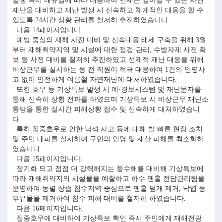
발생 즉시 매뉴얼에 따라 대응하여 언제든 일어날 수 있는 자연
재난을 대비하고 재난 발생 시 신속하고 체계적인 대응을 할 수
있도록 24시간 상황 관리를 철저히 추진하였습니다.
다음 14페이지입니다.
예방 중심의 재해 사전 대비 및 신속대응 태세 구축을 위해 3월
부터 재해취약지역 및 시설에 대한 점검·관리, 수방자재 사전 확
보 등 사전 대비를 철저히 추진하였고 선제적 재난 대응을 위해
비상근무를 실시하는 등 전 직원이 적극 대응하여 1건의 인명사
고 없이 안전하게 여름철 자연재난에 대처하였습니다.
또한 호우 등 기상특보 발생 시 예·경보시스템 및 재난문자를
통해 신속히 상황 전파를 하였으며 기상특보 시 비상근무 재난소
통방을 통한 실시간 피해상황 접수 및 신속하게 대처하였습니
다.
특히 집중호우로 인한 낙석 사고 등에 대해 발 빠른 현장 조치
및 주민 대피를 실시하여 구민의 인명 및 재산 피해를 최소화하
였습니다.
다음 15페이지입니다.
장기화 되고 점점 더 강력해지는 풍수해를 대비해 기상특보에
따라 재해취약지의 시설물을 예찰하고 하수 맨홀 전담관리팀을
운영하여 동별 상습 침수지역 중심으로 맨홀 덮개 제거, 낙엽 등
부유물을 제거하여 침수 피해 대비를 철저히 하였습니다.
다음 16페이지입니다.
집중호우에 대비하여 기상특보 확인 즉시 주민에게 재해전광