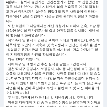
4월부터 6월까지 유관기관, 민간전문가와 합동으로 집중안전점
검을 실시하였으며 관내 지하연계 복합 건축물을 연 2회 점검하
고 재난 취약시기인 설·추석 명절에도 많은 사람들이 이용하는
다중이용시설을 점검하여 시설물 안전 관리에 만전을 기하였습
니다.
또한 복잡하고 다양해지는 재난 유형에 대비하여 건축, 소방 등
다양한 분야의 민간전문가와 함께 안전점검을 실시하여 재난 예
방 활동을 강화하였습니다.
지역축제 및 행사의 안전을 위하여 다대포 해변가요제, 부산바
다축제 등 12건의 지역축제 및 옥외행사의 안전관리 계획을 검토
·심의하고 유관기관과 합동점검을 실시하여 1건의 안전사고 없
이 지역축제장의 안전을 확보하였습니다.
다음 13페이지입니다.
재해복구 및 예방사업 추진 실적을 말씀드리겠습니다.
감천N2지구 급경사지 보강공사, 다대동 사면정비 복구 공사 등
소규모 재해예방 사업을 추진하여 사면을 정비하고 다대 및 승학
2·3지구 재해위험지역 정비사업을 지속 추진하였으며 당리동 산
38-1번지 암반사면 낙석방지망 응급 복구 공사 등 재해 응급 복구
사업을 차질 없이 추진하여 주민의 불편 해소 및 재산 피해를 최
소화하였습니다.
두 번째, 자연재난 대응 태세 및 재난예방 사업 추진입니다.
여름철 재해대책 기간 중 재난안전상황실을 운영하여 기상특보