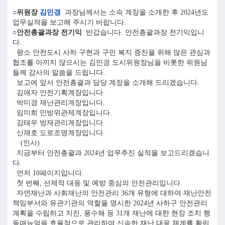
○위원장
김민경
과장님께서는 소속 계장을 소개한 후 2024년도
업무실적을 보고해 주시기 바랍니다.
○안전총괄과장 전기익
반갑습니다. 안전총괄과장 전기익입니
다.
평소 안전도시 사하 구현과 구민 복지 증진을 위해 많은 관심과
협조를 아끼지 않으시는 김민경 도시위원장님을 비롯한 위원님
들께 감사의 말씀을 드립니다.
보고에 앞서 안전총괄과 담당 계장을 소개해 드리겠습니다.
김애자 안전기획계장입니다.
박미경 재난관리계장입니다.
임미희 민방위관제계장입니다.
김태우 방재관리계장입니다.
신재호 도로조명계장입니다.
(인사)
지금부터 안전총괄과 2024년 업무추진 실적을 보고드리겠습니
다.
먼저 10페이지입니다.
첫 번째, 선제적 대응 및 예방 중심의 안전관리입니다.
자연재난과 사회재난의 안전관리 36개 유형에 대하여 재난안전
책임부서와 유관기관의 역할을 명시한 2024년 사하구 안전관리
계획을 수립하고 지진, 풍수해 등 31개 재난에 대한 현장 조치 행
동매뉴얼을 효율적으로 관리하여 신속한 재난 대응 체계를 확립