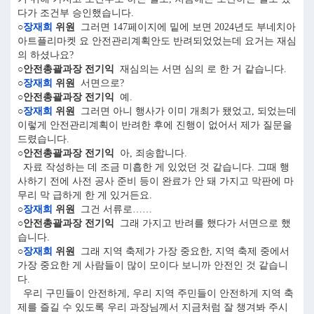
다가 조건부 승인했습니다.
○
장재희
위원
그러면 147페이지에 밑에 보면 2024년도 부네치아
아트플리마켓 요 안전관리계획안도 반려되었었는데 요거는 재심
의 하셨나요?
○안전총괄과장 전기익
재심의는 서면 심의 로 한 거 같습니다.
○
장재희
위원
서면으로?
○안전총괄과장 전기익
예.
○
장재희
위원
그러면 아니 행사가 이미 개최가 됐었고, 되었는데
이렇게 안전관리계획이 반려한 후에 진행이 없어서 제가 질문을
드렸습니다.
○안전총괄과장 전기익
아, 죄송합니다.
자료 작성하는 데 조금 미흡한 게 있었던 것 같습니다. 그때 행
사하기 전에 사전 공사 준비 등이 완료가 안 돼 가지고 막판에 마
무리 막 급하게 한 게 있거든요.
○
장재희
위원
그건 서류로……
○안전총괄과장 전기익
그래 가지고 반려를 했다가 서면으로 했
습니다.
○
장재희
위원
그래 지역 축제가 가장 중요한, 지역 축제 중에서
가장 중요한 게 사람들이 많이 모이다 보니까 안전인 것 같습니
다.
우리 구민들이 안전하게, 우리 지역 주민들이 안전하게 지역 축
제를 즐길 수 있도록 우리 과장님께서 지금처럼 잘 챙겨봐 주시