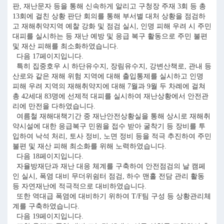
판, 재난문자 등을 통해 신속하게 알리고 구청장 주재 3회 등 총
13회에 걸친 상황 판단 회의를 통해 부서별 대처 상황을 점검하
고 재해취약지역 예찰 강화 및 점검 실시, 인명 피해 우려 시 주민
대피를 실시하는 등 재난 예방 및 응급 복구 활동으로 주민 불편
및 재산 피해를 최소화하였습니다.
다음 17페이지입니다.
특히 집중호우 시 하단유수지, 장림유수지, 강변산책로, 관내 등
산로와 같은 재해 위험 지역에 대해 출입통제를 실시하고 인명
피해 우려 지역의 재해취약지에 대해 7월과 9월 두 차례에 걸쳐
총 42세대 83명에 선제적 대피를 실시하여 재난상황에서 안전관
리에 만전을 다하였습니다.
여름철 재해대책기간 중 재난안전상황실을 통해 상시로 재해취
약시설에 대한 응급복구 민원을 접수 받아 굴착기 등 장비를 투
입하여 낙석 처리, 토사 정비, 노면 정비 등을 적극 추진하여 주민
불편 및 재산 피해 최소화를 위해 노력하였습니다.
다음 18페이지입니다.
자율방재단과 재난 대응 체계를 구축하여 안전점검의 날 캠페
인 실시, 폭염 대비 무더위쉼터 점검, 하수 맨홀 전담 관리 활동
등 자연재난에 적극적으로 대비하였습니다.
또한 역대급 폭염에 대비하기 위하여 T/F팀 구성 등 상황관리체
계를 구축하였습니다.
다음 19페이지입니다.