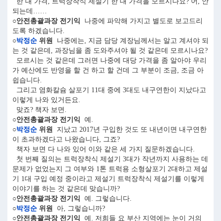
한 대 가격, 트럭장착식 제설기 한 대 가격을 모르시나요? 어, 안
되는데……
○안전총괄과장 전기익
나중에 파악해 가지고 별도로 보고드리
도록 하겠습니다.
○
박정순
위원
나중에는, 지금 담당 계장님께서는 알고 계셔야 되
는 것 같은데, 과장님을 좀 도와주셔야 될 것 같은데 모르시나요?
모르시는 것 같은데 그러면 나중에 대당 가격을 좀 알아야 우리
가 예산에도 반영을 할 건 하고 할 건데 그 부분이 조금, 조금 아
쉽습니다.
그리고 염화칼슘 살포기 11대 중에 3대도 내구연한이 지났다고
이렇게 나와 있거든요.
맞죠? 책자 보면.
○안전총괄과장 전기익
예.
○
박정순
위원
지났고 2017년 구입한 것도 또 내년이면 내구연한
이 초과하겠다고 나왔습니다, 그죠?
책자 보면 다 나와 있어 이와 같은 세 가지 질문하겠습니다.
첫 번째 질의는 트럭장착식 제설기 3대가 작년까지 사용하는 데
문제가 없었는지 그 여부와 1톤 트럭용 소형살포기 2대하고 제설
기 1대 구입 예정 중이라고 제설기 트럭장착식 제설기를 이렇게
이야기를 하는 것 같은데 맞습니까?
○안전총괄과장 전기익
예. 그렇습니다.
○
박정순
위원
아, 그렇습니까?
○안전총괄과장 전기익
예. 저희들 요 부산 지역에는 눈이 거의