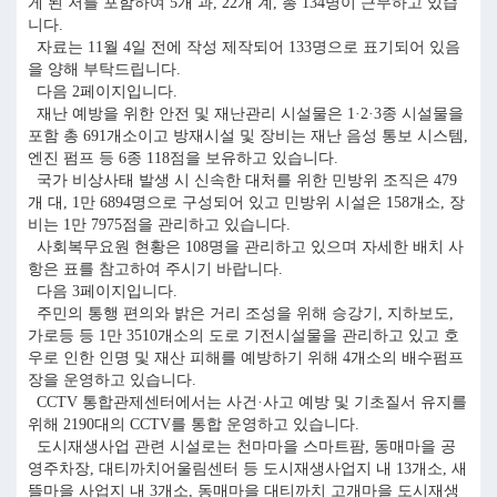
게 된 저를 포함하여 5개 과, 22개 계, 총 134명이 근무하고 있습
니다.
자료는 11월 4일 전에 작성 제작되어 133명으로 표기되어 있음
을 양해 부탁드립니다.
다음 2페이지입니다.
재난 예방을 위한 안전 및 재난관리 시설물은 1·2·3종 시설물을
포함 총 691개소이고 방재시설 및 장비는 재난 음성 통보 시스템,
엔진 펌프 등 6종 118점을 보유하고 있습니다.
국가 비상사태 발생 시 신속한 대처를 위한 민방위 조직은 479
개 대, 1만 6894명으로 구성되어 있고 민방위 시설은 158개소, 장
비는 1만 7975점을 관리하고 있습니다.
사회복무요원 현황은 108명을 관리하고 있으며 자세한 배치 사
항은 표를 참고하여 주시기 바랍니다.
다음 3페이지입니다.
주민의 통행 편의와 밝은 거리 조성을 위해 승강기, 지하보도,
가로등 등 1만 3510개소의 도로 기전시설물을 관리하고 있고 호
우로 인한 인명 및 재산 피해를 예방하기 위해 4개소의 배수펌프
장을 운영하고 있습니다.
CCTV 통합관제센터에서는 사건·사고 예방 및 기초질서 유지를
위해 2190대의 CCTV를 통합 운영하고 있습니다.
도시재생사업 관련 시설로는 천마마을 스마트팜, 동매마을 공
영주차장, 대티까치어울림센터 등 도시재생사업지 내 13개소, 새
뜰마을 사업지 내 3개소, 동매마을 대티까치 고개마을 도시재생