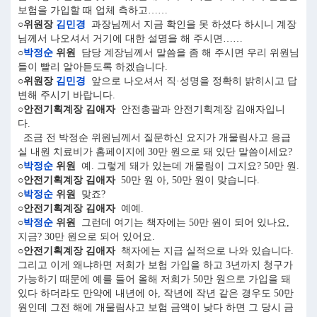
보험을 가입할 때 업체 측하고……
○위원장
김민경
과장님께서 지금 확인을 못 하셨다 하시니 계장
님께서 나오셔서 거기에 대한 설명을 해 주시면……
○
박정순
위원
담당 계장님께서 말씀을 좀 해 주시면 우리 위원님
들이 빨리 알아듣도록 하겠습니다.
○위원장
김민경
앞으로 나오셔서 직·성명을 정확히 밝히시고 답
변해 주시기 바랍니다.
○안전기획계장 김애자
안전총괄과 안전기획계장 김애자입니
다.
조금 전 박정순 위원님께서 질문하신 요지가 개물림사고 응급
실 내원 치료비가 홈페이지에 30만 원으로 돼 있단 말씀이세요?
○
박정순
위원
예. 그렇게 돼가 있는데 개물림이 그지요? 50만 원.
○안전기획계장 김애자
50만 원 아, 50만 원이 맞습니다.
○
박정순
위원
맞죠?
○안전기획계장 김애자
예예.
○
박정순
위원
그런데 여기는 책자에는 50만 원이 되어 있나요,
지금? 30만 원으로 되어 있어요.
○안전기획계장 김애자
책자에는 지급 실적으로 나와 있습니다.
그리고 이게 왜냐하면 저희가 보험 가입을 하고 3년까지 청구가
가능하기 때문에 예를 들어 올해 저희가 50만 원으로 가입을 돼
있다 하더라도 만약에 내년에 아, 작년에 작년 같은 경우도 50만
원인데 그전 해에 개물림사고 보험 금액이 낮다 하면 그 당시 금