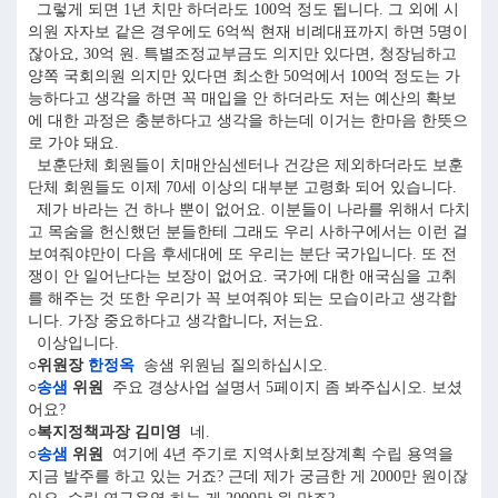
그렇게 되면 1년 치만 하더라도 100억 정도 됩니다. 그 외에 시
의원 자자보 같은 경우에도 6억씩 현재 비례대표까지 하면 5명이
잖아요, 30억 원. 특별조정교부금도 의지만 있다면, 청장님하고
양쪽 국회의원 의지만 있다면 최소한 50억에서 100억 정도는 가
능하다고 생각을 하면 꼭 매입을 안 하더라도 저는 예산의 확보
에 대한 과정은 충분하다고 생각을 하는데 이거는 한마음 한뜻으
로 가야 돼요.
보훈단체 회원들이 치매안심센터나 건강은 제외하더라도 보훈
단체 회원들도 이제 70세 이상의 대부분 고령화 되어 있습니다.
제가 바라는 건 하나 뿐이 없어요. 이분들이 나라를 위해서 다치
고 목숨을 헌신했던 분들한테 그래도 우리 사하구에서는 이런 걸
보여줘야만이 다음 후세대에 또 우리는 분단 국가입니다. 또 전
쟁이 안 일어난다는 보장이 없어요. 국가에 대한 애국심을 고취
를 해주는 것 또한 우리가 꼭 보여줘야 되는 모습이라고 생각합
니다. 가장 중요하다고 생각합니다, 저는요.
이상입니다.
○위원장
한정옥
송샘 위원님 질의하십시오.
○
송샘
위원
주요 경상사업 설명서 5페이지 좀 봐주십시오. 보셨
어요?
○복지정책과장 김미영
네.
○
송샘
위원
여기에 4년 주기로 지역사회보장계획 수립 용역을
지금 발주를 하고 있는 거죠? 근데 제가 궁금한 게 2000만 원이잖