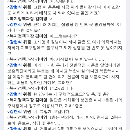
○복지정책과장 김미영
예. 맞습니다.
○
강현식
위원
그럼 이 층층에 지금 뭐가 들어갈지 다 이미 조감
도 계획에 따라서 배치도 다 되어 있다는 말인 거죠?
○복지정책과장 김미영
네.
○
강현식
위원
근데 왜 저희는 설명을 한 번도 못 받았을까요, 이
거에 대한 설명을?
○복지정책과장 김미영
아,그렇습니까?
○
강현식
위원
조재영 위원님이나 저나 같은 또 여기 아직까지는
저희가 지역구임에도 불구하고 제가 설명을 한 번도 못 받아가지
고.
○복지정책과장 김미영
아, 시작할 때 못 받았구나……
○
강현식
위원
이거에 대한 우리가 전반적인 내용을 알았더라면
보훈회관이라고 부르는 게 아니고 복합시설 아니면 복합복지시
설 이렇게 분리해도 될 건데 여기 건물에 지금 보훈회관이 차지
하는 비율이 얼마인 거예요, 그러면?
○복지정책과장 김미영
14.2%입니다.
○
강현식
위원
14.2%라는 게 구체적으로요? 몇 층, 몇 층?
○복지정책과장 김미영
일단은 저희들이 보면은 이제 1층은 거의
주차장이나 창고로 이용하고요, 지하1층은.
○
강현식
위원
네. 그렇게 보입니다.
○복지정책과장 김미영
1층은 편의점, 카페, 방역, 휴게실, 2층은
로비, 홍보관, 식당 및 주방……
○
강현식
위원
자, 건물에서 A동, B동으로 보겠습니다, 그러면 좌