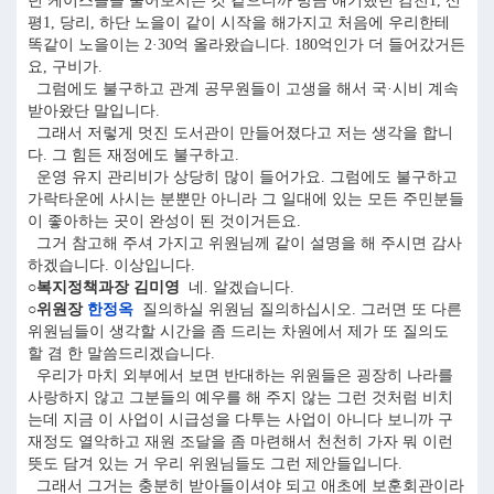
던 케이스들을 물어보시는 것 같으니까 방금 얘기했던 감천1, 신
평1, 당리, 하단 노을이 같이 시작을 해가지고 처음에 우리한테
똑같이 노을이는 2·30억 올라왔습니다. 180억인가 더 들어갔거든
요, 구비가.
그럼에도 불구하고 관계 공무원들이 고생을 해서 국·시비 계속
받아왔단 말입니다.
그래서 저렇게 멋진 도서관이 만들어졌다고 저는 생각을 합니
다. 그 힘든 재정에도 불구하고.
운영 유지 관리비가 상당히 많이 들어가요. 그럼에도 불구하고
가락타운에 사시는 분뿐만 아니라 그 일대에 있는 모든 주민분들
이 좋아하는 곳이 완성이 된 것이거든요.
그거 참고해 주셔 가지고 위원님께 같이 설명을 해 주시면 감사
하겠습니다. 이상입니다.
○복지정책과장 김미영
네. 알겠습니다.
○위원장
한정옥
질의하실 위원님 질의하십시오. 그러면 또 다른
위원님들이 생각할 시간을 좀 드리는 차원에서 제가 또 질의도
할 겸 한 말씀드리겠습니다.
우리가 마치 외부에서 보면 반대하는 위원들은 굉장히 나라를
사랑하지 않고 그분들의 예우를 해 주지 않는 그런 것처럼 비치
는데 지금 이 사업이 시급성을 다투는 사업이 아니다 보니까 구
재정도 열악하고 재원 조달을 좀 마련해서 천천히 가자 뭐 이런
뜻도 담겨 있는 거 우리 위원님들도 그런 제안들입니다.
그래서 그거는 충분히 받아들이셔야 되고 애초에 보훈회관이라