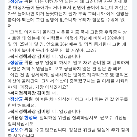
○
정삼균
위원
나는 이해가 안 되는 게 왜 그러냐면 자꾸 이제 보
훈 대상자들이 돌아가시거나 해서 인원이 줄어야 되는데 예산은
자꾸 늘어나면 이거 올랐다든지 뭔가 부속 그러니까 이게 설명을
붙여야 되는데 그런 설명이 없으니까 우리가 질문할 수밖에 없
어.
그러면 여기다가 올라간 사유를 지금 국내 고협증 후유증 대상
자로만 돼 있는데 이 사람들이 이렇게 작년에 비해서 2024년에
몇 명, 25년에 몇 명, 앞으로 26년에는 몇 명씩 증가한다 그런 게
내역이 붙어야 우리가 질문 안 할 거잖아, 그죠?
○복지정책과장 김미영
네. 알겠습니다.
○
정삼균
위원
공부 열심히 하시지 말고 자료 준비할 때 완벽하게
하면은 저희 위원님들이 보고 궁금하지 않은 건 질문 안 해요.
이런 건 좀 상세하게, 상세하지는 않아도 개략적으로 몇 명씩은
예산이 올라간다. 그래서 예산이 증액됐구나는 걸 이해를 시켜줘
야 돼. 과장님, 가장 아시겠지요?
○복지정책과장 김미영
네.
○
정삼균
위원
하여튼 치매안심센터하고 저기 하는 건 잘 연구를
한번 해보세요.
○복지정책과장 김미영
네. 알겠습니다.
○위원장
한정옥
질의하실 위원님 질의하십시오. 윤보수 위원님
질의하십시오.
○
윤보수
위원
수고 많으십니다. 정삼균 위원님 말씀에 추가 질의
좀 하겠습니다.