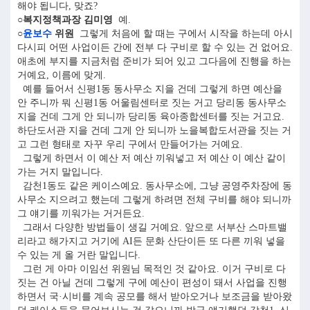
해야 됩니다, 맞죠?
○복지정책과장 김미영
예.
○
윤보수
위원
그렇게 처음에 할 때는 구에서 시작을 하는데 아시
다시피 어떤 사업이든 간에 전부 다 구비로 할 수 있는 건 없어요.
애초에 부지를 지금처럼 준비가 되어 있고 그다음에 진행을 하는
거예요, 이름에 맞게.
예를 들어서 신평1동 동사무소 지을 건데 그렇게 하면 예산을
안 주니까 뭐 신평1동 어울림센터로 짓는 거고 당리동 동사무소
지을 건데 그게 안 되니까 당리동 육아종합센터를 짓는 거고요.
하단도서관 지을 건데 그게 안 되니까 노을복합도서관을 짓는 거
고 그런 형태로 자꾸 우리 구에서 만들어가는 거예요.
그렇게 하면서 이 예산 저 예산 끼워넣고 저 예산 이 예산 같이
가는 거지 말입니다.
감천1동도 같은 케이스예요. 동사무소에, 그냥 공영주차장에 동
사무소 지으려고 했는데 그렇게 하려면 전체 구비를 해야 되니까
그 얘기를 끼워가는 거거든요.
그래서 다양한 방법들이 생길 거예요. 앞으로 서부산 스마트밸
리라고 해가지고 거기에 AI든 문화 산단이든 또 다른 끼워 넣을
수 있는 게 올 거란 말입니다.
그런 게 아마 이임선 위원님 목적인 것 같아요. 이거 구비로 다
짓는 건 아닐 건데 그렇게 구에 예산이 편성이 돼서 사업을 진행
하면서 국·시비를 계속 공모를 해서 받아오거나 보조금을 받아왔