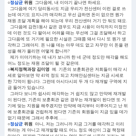
○
정삼균
위원
그다음에, 내 이야기 끝나면 하세요.
그다음에 여기 당리동사도 지금 우리가 전산센터 이런 걸로 쓰
는데 여기도 요지니까 매각하고 우선 급하면 돈이 없으면 뭔가
재원 조달 계획을 해야 되는데 우리 전산센터 거기 안 둬도 돼요.
그다음에 감천1동사 같은 경우도 지금 사용이 아직까지 미정인
데 이런 것도 다 팔아서 어려울 때는 우선에 그걸 조달해서 하고
그다음에 또 거기에 필요한 시설은 그때쯤 돼서 다시 또 뭔가 생
각하고 그래야지. 돈 나올 데는 아무 데도 없고 자꾸만 이 돈을 편
성을 해가 올리면 어떻게 합니까?
제가 이야기하는 데 내가 보니까 한 네 군데 정도만 매각을 해도
어느 정도는 재원 조달이 될 것 같은데.
○복지정책과장 김미영
예. 기존의 보훈회관은 저희들이 매각 시
세로 알아보면 약 41억 정도 되고 치매안심센터는 지금 시세로
한 72억이 됩니다. 그런데 아시다시피 두 개 다 재개발 구역에 지
금 들어가 있습니다.
그러다 보니까 쉽사리 매각하는 거 쉽지도 않고 만약에 재개발
이 된다면, 기존의 보훈회관 같은 경우는 재개발이 된다면 또 거
기에 맞는 지원을 해주겠지만 만약에 매각부터 이루어지고 난 뒤
에 보훈회관을 건립하게 된다면 기존의 회원들이 지금 있을 데가
없기 때문에 그래서 추후에……
○
정삼균
위원
아니, 저는 그러니까 지금 그거를 매각하고 이리
하라는 게 아니고 재개발할 때도 어느 정도 예산이 그걸 책정돼