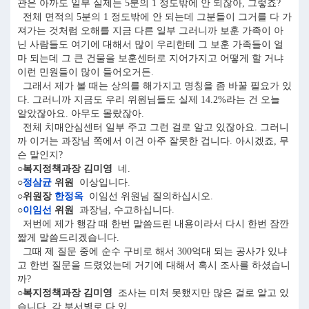
관은 아까도 일부 실제는 5분의 1 정도밖에 안 되잖아, 그렇죠?
전체 면적의 5분의 1 정도밖에 안 되는데 그분들이 그거를 다 가
져가는 것처럼 오해를 지금 다른 일부 그러니까 보훈 가족이 아
닌 사람들도 여기에 대해서 많이 우리한테 그 보훈 가족들이 얼
마 되는데 그 큰 건물을 보훈센터로 지어가지고 어떻게 할 거냐
이런 민원들이 많이 들어오거든.
그래서 제가 볼 때는 상의를 해가지고 명칭을 좀 바꿀 필요가 있
다. 그러니까 지금도 우리 위원님들도 실제 14.2%라는 건 오늘
알았잖아요. 아무도 몰랐잖아.
전체 치매안심센터 일부 주고 그런 걸로 알고 있잖아요. 그러니
까 이거는 과장님 쪽에서 이건 아주 잘못한 겁니다. 아시겠죠, 무
슨 말인지?
○복지정책과장 김미영
네.
○
정삼균
위원
이상입니다.
○위원장
한정옥
이임선 위원님 질의하십시오.
○
이임선
위원
과장님, 수고하십니다.
저번에 제가 행감 때 한번 말씀드린 내용이라서 다시 한번 잠깐
짧게 말씀드리겠습니다.
그때 제 질문 중에 순수 구비로 해서 300억대 되는 공사가 있냐
고 한번 질문을 드렸었는데 거기에 대해서 혹시 조사를 하셨습니
까?
○복지정책과장 김미영
조사는 미처 못했지만 많은 걸로 알고 있
습니다. 각 부서별로 다 있……