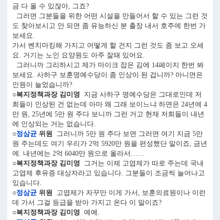
금 다 올 수 있잖아, 그죠?
그러면 그분들을 위한 어떤 시설을 만들어서 할 수 있는 그런 것
도 찾아보시고 안 되면 좀 유능하신 분 출장 내서 호주에 한번 가
보세요.
가서 벤치마킹해 가지고 어떻게 할 건지 그런 것도 좀 보고 오세
요. 거기는 노인 요양원도 아주 잘돼 있어요.
그러니까 그리하시고 제가 마이크 잡은 김에 14페이지 한번 봐
보세요. 사하구 보훈명예수당이 좀 인상이 된 겁니까? 아니면은
인원이 늘었습니까?
○복지정책과장 김미영
지금 사하구 명예수당은 그대로인데 저
희들이 인상된 건 없는데 아마 왜 그래 보이느냐 하면은 24년에 4
만 원, 25년에 5만 원 주다 보니까 그런 거고 현재 저희들이 내년
에 인상되는 거는 없습니다.
○
정삼균
위원
그러니까 5만 원 주다 보면 그러면 여기 지금 5만
원 주는데도 여기 우리가 2억 5920만 원을 편성했단 말이죠, 금년
에. 내년에는 2억 6040만 원으로 올라서……
○복지정책과장 김미영
그거는 이제 고엽제가 따로 주는데 국내
고엽제 후유증 대상자라고 있습니다. 그분들이 조금씩 늘어나고
있습니다.
○
정삼균
위원
고엽제가 자꾸만 이게 가서, 보훈의료원이나 이런
데 가서 그걸 등급을 받아 가지고 온다 이 말이죠?
○복지정책과장 김미영
예예.