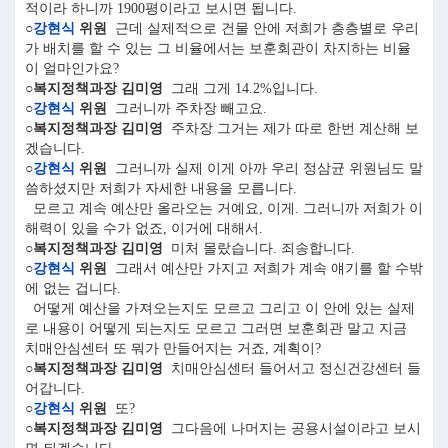
적이라 하니까 1900평이라고 보시면 됩니다.
○
강현식
위원
근데 실제적으로 건물 안에 저희가 층층별로 우리
가 배치를 할 수 있는 그 비율에서는 보훈회관이 차지하는 비율
이 얼마인가요?
○복지정책과장 김미영
그래 그게 14.2%입니다.
○
강현식
위원
그러니까 주차장 빼고요.
○복지정책과장 김미영
주차장 그거는 제가 따로 한번 계산해 보
겠습니다.
○
강현식
위원
그러니까 실제 이게 아까 우리 정삼균 위원님도 말
씀하셨지만 저희가 자세한 내용을 모릅니다.
모르고 계속 예산만 올라오는 거예요, 이게. 그러니까 저희가 이
해력이 있을 수가 없죠, 이거에 대해서.
○복지정책과장 김미영
미처 몰랐습니다. 죄송합니다.
○
강현식
위원
그래서 예산만 가지고 저희가 계속 얘기를 할 수밖
에 없는 겁니다.
어떻게 예산을 가져오는지도 모르고 그리고 이 안에 있는 실제
로 내용이 어떻게 되는지도 모르고 그러면 보훈회관 말고 지금
치매안심센터 또 뭐가 만들어지는 거죠, 계획이?
○복지정책과장 김미영
치매안심센터 들어서고 정신건강센터 들
어갑니다.
○
강현식
위원
또?
○복지정책과장 김미영
그다음에 나머지는 공용시설이라고 보시