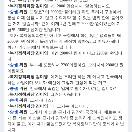
아요. 수립 연구용역 하는 게 2000만 원 맞죠?
○복지정책과장 김미영
네. 2000 맞습니다. 말씀하십시오.
○
송샘
위원
그렇죠? 이 2000만 원이라고 하면 우리가 구청에서
통상 이제 입찰 내지 않고 수의계약 할 수 있는 범위 안에 들어오
는 거지 않습니까? 근데 이게 4년 전에도 2000만 원이었는데 지
금도 2000만 원이란 말입니다.
제가 복지정책과뿐만 아니고 구청에서 하는 많은 용역들이 딱
2000만 원 상한에 물려 있는 게 굉장히 많아요. 그 이유가 뭡니
까? 제가 궁금해서 여쭤보는 겁니다.
○복지정책과장 김미영
이건 2000만 원이 아니고 2200만 원입니
다.
○
송샘
위원
부가세 포함해서 2200이잖아요. 그러니까 2000만 원
이잖아요.
○복지정책과장 김미영
이거는 우리만 하는 게 아니고 전국에서
하는 사업이다 보니까 예산이 그렇게 편성이 되는 거고……
○
송샘
위원
전국에서 똑같은 업체로 발주가 나가는 겁니까?
○복지정책과장 김미영
그거는 아닙니다.
○
송샘
위원
그거 아니죠?
○복지정책과장 김미영
네. 그거는 아닙니다.
○
송샘
위원
그래서 이 산출 근거가 굉장히 궁금하다. 때로는 이
게 좀 저는 이 산출 근거가 굉장히 좀 빈약하게 느껴진다라고 생
각이 들고, 이게 제가 말씀드렸지만 복지정책과만의 문제가 아닙
니다.