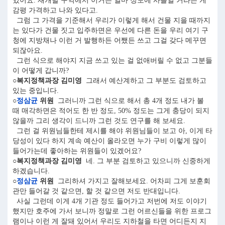
있어요. 재개발 구역에서 이거는 얼마 정도에 사들일 거라는 게
감평 가격하고 나와 있다고.
그럼 그 가격을 기준해서 우리가 이렇게 해서 건물 지을 때까지
는 있다가 건물 짓고 입주하면은 우선에 다른 돈을 우리 여기 구
청에 지방채나 이런 거 발행하든 어쨌든 쓰고 그걸 갖다 메꾸면
되잖아요.
그런 식으로 해야지 지금 쓰고 있는 걸 없애버릴 수 없고 그분들
이 어떻게 갑니까?
○복지정책과장 김미영
그래서 예산계하고 그 부분도 검토하고
있는 중입니다.
○
정삼균
위원
그러니까 그런 식으로 해서 총 4개 정도 내가 볼
때 매각하면은 적어도 한 반 정도, 50% 정도는 그게 충당이 되지
않을까 그리 생각이 드니까 그런 것도 연구를 해 보세요.
그런 걸 위원님들한테 제시를 해야 위원님들이 보고 아, 이게 타
당성이 있다 하지 계속 예산이 올라오면 누가 구비 이렇게 많이
들어가는데 좋아하는 위원들이 있겠어요?
○복지정책과장 김미영
네. 그 부분 검토하고 있으니까 신중하게
하겠습니다.
○
정삼균
위원
그리하셔 가지고 잘해보세요. 어차피 그게 보훈회
관만 들어갈 것 같으면, 할 것 같으면 저도 반대입니다.
사실 그런데 이게 4개 기관 정도 들어가고 저번에 저도 이야기
했지만 호주에 가서 보니까 정말로 그런 어르신들을 위한 프로그
램이나 이런 게 잘돼 있어서 우리도 지하철을 타면 어디든지 지