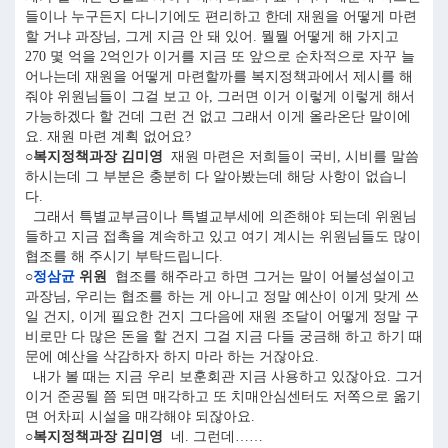
들이나 누구든지 다니기에도 편리하고 한데 재원을 어떻게 마련
할 거냐 과장님, 그게 지금 안 돼 있어. 뭘뭘 어떻게 해 가지고
270 몇 억을 2억인가 이거를 지금 또 앞으로 순차적으로 자꾸 늘
어나는데 재원을 어떻게 마련할까를 복지정책과에서 제시를 해
줘야 위원님들이 그걸 보고 아, 그러면 이거 이렇게 이렇게 해서
가능하겠다 할 건데 그런 건 없고 그래서 이게 올라온단 말이에
요. 재원 마련 계획 없어요?
○복지정책과장 김미영
재원 마련은 저희들이 국비, 시비를 말씀
하시는데 그 부분은 충분히 다 알아봤는데 해당 사항이 없습니
다.
그래서 특별교부금이나 특별교부세에 의존해야 되는데 위원님
들하고 지금 접촉을 계속하고 있고 여기 계시는 위원님들도 많이
협조를 해 주시기 부탁드립니다.
○
정삼균
위원
협조를 해주라고 하면 그거는 말이 어불성설이고
과장님, 우리는 협조를 하는 게 아니고 정말 예산이 이게 맞게 쓰
일 건지, 이게 필요한 건지 그다음에 재원 조달이 어떻게 정말 구
비로만 다 많은 돈을 할 건지 그걸 지금 다들 궁금해 하고 하기 때
문에 예산을 삭감하자 하지 마라 하는 거잖아요.
내가 볼 때는 지금 우리 보훈회관 지금 사용하고 있잖아요. 그거
이거 준공될 쯤 되면 매각하고 또 치매안심센터도 저쪽으로 옮기
면 어차피 시설을 매각해야 되잖아요.
○복지정책과장 김미영
네. 그런데……