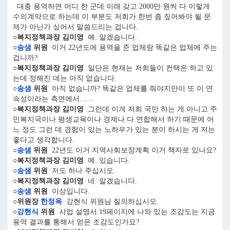
대충 용역하면 어디 한 군데 이래 갖고 2000만 원씩 다 이렇게
수의계약으로 하는데 이 부분도 저희가 한번 좀 짚어봐야 될 문
제가 아닌가 싶어서 말씀드리는 겁니다.
○복지정책과장 김미영
예. 알겠습니다.
○
송샘
위원
이거 22년도에 용역을 준 업체랑 똑같은 업체에 주는
겁니까?
○복지정책과장 김미영
일단은 현재는 저희들이 컨택은 하고 있
는데 정해진 데는 아직 없습니다.
○
송샘
위원
아직 없습니까? 똑같은 업체를 줘야지만이 또 이 연
속성이라는 측면에서……
○복지정책과장 김미영
그런데 이게 저희 국만 하는 게 아니고 주
민복지국이나 평생교육이나 경제나 다 연합해서 하기 때문에 어
느 정도 그런 데 경험이 있는 노하우가 있는 분이 하시는 게 저는
좋다고 생각합니다.
○
송샘
위원
22년도 이거 지역사회보장계획 이거 책자로 있나요?
○복지정책과장 김미영
예. 있습니다.
○
송샘
위원
저도 하나 주십시오.
○복지정책과장 김미영
네. 알겠습니다.
○
송샘
위원
이상입니다.
○위원장
한정옥
강현식 위원님 질의하십시오.
○
강현식
위원
사업 설명서 19페이지에 나와 있는 조감도는 지금
용역 결과를 통해서 얻은 조감도인가요?