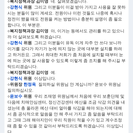
○복지정책과장 김미영
네. 살펴보겠습니다.
○
강현식
위원
그리고 이분들이 이걸 받아 가지고 사용을 잘 못하
시는 분들이 많이 계세요. 전원이나 이런 것들도 나중에 혹시나
정전이 됐을 때도 전원을 켜는 방법이나 충분히 설명이 좀 필요
합니다, 이 부분은.
○복지정책과장 김미영
아, 이거는 동에서도 관리를 하고 있으니
까 더 살펴보도록 하겠습니다.
○
강현식
위원
그리고 이분들이 유독 이게 자주 안 쓰다 보니까
이거를 갖다가 자기가 눈에 띄지 않는 곳에 대부분 설치를 하려
고 하거든요. 그래서 최대한 저희가 좀 처음에 설치할 때부터 눈
에 띄는 곳에 잘 사용할 수 있도록 이렇게 좀 조치를 해 주시길 부
탁드리겠습니다.
○복지정책과장 김미영
예.
○
강현식
위원
이상입니다.
○위원장
한정옥
질의하실 위원님 안 계십니까? 윤보수 위원님
질의하십시오.
○
윤보수
위원
우리 조재영 위원님께서 처음에 우리 보훈단체 및
다음에 치매안심센터, 정신건강센터 예산을 조금 삭감 의견을 내
셨는데 총 올라온 예산 대비 얼마를 삭감을 해야 되는지에 대해
서 좀 공식적으로 말씀을 안 해 주셔 가지고 좀 말씀을 부탁드리
고 그때 그래 해야지만이 우리 직원이 적을 수가 있고 계수조정
때 좀 할 수 있을 것 같아서 부탁드리도록 하겠습니다. 이상입니
다.