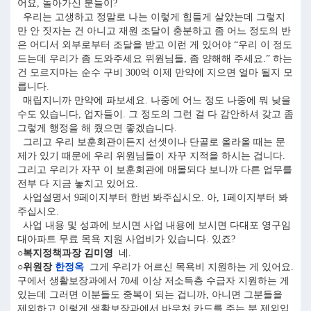
어요, 돌아가신 분들이?
우리는 고생하고 정말로 나는 이렇게 힘들게 살았는데 그렇지
만 안 짓자는 건 아니고 재원 조달이 충분하고 좀 어느 정도의 반
은 어디서 외부로부터 조달을 받고 이런 게 있어야 “우리 이 정도
드는데 우리가 좀 도와주세요 위원님들, 좀 양해해 주세요.” 하는
건 모르지마는 순수 구비 300억 이제 만약에 지으면 얼마 될지 모
릅니다.
매립지니까 만약에 파보세요. 나중에 어느 정도 나중에 뭐 낮을
수도 있습니다, 업자들이. 그 정도의 그런 걸 다 감안하셔 갖고 좀
그렇게 행정을 해 줬으면 좋겠습니다.
그리고 우리 보훈회관이든지 선셋이나 단골로 올라올 때는 문
제가 있기 때문에 우리 위원님들이 자꾸 지적을 하시는 겁니다.
그리고 우리가 자꾸 이 보훈회관에 매몰되다 보니까 다른 업무를
전부 다 지금 놓치고 있어요.
사업설명서 9페이지부터 한번 봐주십시오. 아, 1페이지부터 봐
주십시오.
사업 내용 및 성과에 보시면 사업 내용에 보시면 다대포 영구임
대아파트 무료 목욕 지원 사업비가 있습니다. 있죠?
○복지정책과장 김미영
네.
○위원장
한정옥
그게 우리가 어르신 목욕비 지원하는 게 있어요.
구에서 생활보장과에서 70세 이상 저소득층 수급자 지원하는 게
있는데 그러면 이분들도 중복이 되는 겁니까, 아니면 그분들을
제외하고 이렇게 생활보장과에서 바우처 카드를 주는 분 제외입