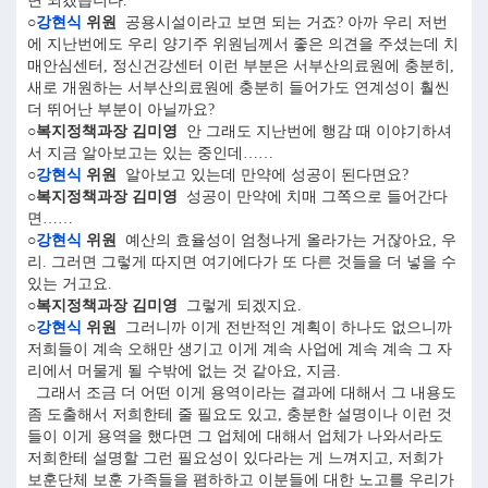
면 되겠습니다.
○
강현식
위원
공용시설이라고 보면 되는 거죠? 아까 우리 저번
에 지난번에도 우리 양기주 위원님께서 좋은 의견을 주셨는데 치
매안심센터, 정신건강센터 이런 부분은 서부산의료원에 충분히,
새로 개원하는 서부산의료원에 충분히 들어가도 연계성이 훨씬
더 뛰어난 부분이 아닐까요?
○복지정책과장 김미영
안 그래도 지난번에 행감 때 이야기하셔
서 지금 알아보고는 있는 중인데……
○
강현식
위원
알아보고 있는데 만약에 성공이 된다면요?
○복지정책과장 김미영
성공이 만약에 치매 그쪽으로 들어간다
면……
○
강현식
위원
예산의 효율성이 엄청나게 올라가는 거잖아요, 우
리. 그러면 그렇게 따지면 여기에다가 또 다른 것들을 더 넣을 수
있는 거고요.
○복지정책과장 김미영
그렇게 되겠지요.
○
강현식
위원
그러니까 이게 전반적인 계획이 하나도 없으니까
저희들이 계속 오해만 생기고 이게 계속 사업에 계속 계속 그 자
리에서 머물게 될 수밖에 없는 것 같아요, 지금.
그래서 조금 더 어떤 이게 용역이라는 결과에 대해서 그 내용도
좀 도출해서 저희한테 줄 필요도 있고, 충분한 설명이나 이런 것
들이 이게 용역을 했다면 그 업체에 대해서 업체가 나와서라도
저희한테 설명할 그런 필요성이 있다라는 게 느껴지고, 저희가
보훈단체 보훈 가족들을 폄하하고 이분들에 대한 노고를 우리가