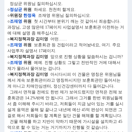
정삼균 위원님 질의하십시오.
○
정삼균
위원
하세요. 천천히 할게요.
○위원장
한정옥
조재영 위원님 질의하십시오.
○
조재영
위원
첫 시간부터 분위기 깨는 것 같아서 죄송합니다.
과장님, 고생 많은데 17페이지 사업설명서 보훈회관 이전하는 거
에 대해 설명 좀 해주십시오.
○복지정책과장 김미영
어떤……
○
조재영
위원
보훈회관 등 건립이라고 적어놨네요, 여기. 주요
사업투자 설명서 17페이지.
○복지정책과장 김미영
앞으로 진행 상황을 말씀하시는 겁니까?
○
조재영
위원
예예. 진행 상황도 그렇고 전반적인 거에 대해서
제가 몰라서 물어보는 겁니다.
○복지정책과장 김미영
아시다시피 이 건물은 명칭은 위원님들
께서 계속 보훈회관이라고 명칭하시지만 보훈회관만 들어서는
게 아니고 치매안심센터, 정신건강센터까지 다 들어갑니다.
그래서 면적을 전에도 한번 제가 보여드렸지만 면적은 전체 보
훈회관은 14.2%밖에 안 됩니다. 그래서 그거를 한번 위원님들께
서 좀 이해해 주시기 바라고, 저희들이 지금 남아 있는 거를 실시
설계 용역은 올해 말 끝나고 내년에 예산 45억 편성이 되면은 그
걸로 해서 저희들이 할 계획은 일단 건물 해체를 할 계획입니다.
건물 해체를 하고 지반이 약하기 때문에 가시설을 설치하고 45
억으로 할 수 있는 거는 거기까지가 진행될 것 같습니다.