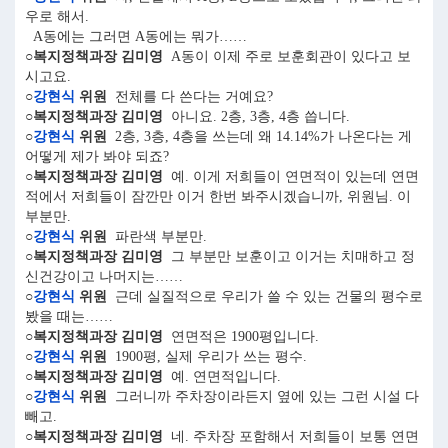
우로 해서.
A동에는 그러면 A동에는 뭐가……
○복지정책과장 김미영
A동이 이제 주로 보훈회관이 있다고 보
시고요.
○
강현식
위원
전체를 다 쓴다는 거예요?
○복지정책과장 김미영
아니요. 2층, 3층, 4층 씁니다.
○
강현식
위원
2층, 3층, 4층을 쓰는데 왜 14.14%가 나온다는 게
어떻게 제가 봐야 되죠?
○복지정책과장 김미영
예. 이게 저희들이 연면적이 있는데 연면
적에서 저희들이 잠깐만 이거 한번 봐주시겠습니까, 위원님. 이
부분만.
○
강현식
위원
파란색 부분만.
○복지정책과장 김미영
그 부분만 보훈이고 이거는 치매하고 정
신건강이고 나머지는……
○
강현식
위원
근데 실질적으로 우리가 쓸 수 있는 건물의 평수로
봤을 때는……
○복지정책과장 김미영
연면적은 1900평입니다.
○
강현식
위원
1900평, 실제 우리가 쓰는 평수.
○복지정책과장 김미영
예. 연면적입니다.
○
강현식
위원
그러니까 주차장이라든지 옆에 있는 그런 시설 다
빼고.
○복지정책과장 김미영
네. 주차장 포함해서 저희들이 보통 연면