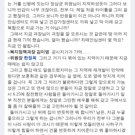
는 거를 신평에 짓는다 정삼균 위원님이 지적하셨듯이 그러다 보
니까 반감이 너무 크잖아요, 전부 다. 제일 처음 타이틀을 그리 걸
고 했잖아요. 그러다 보니까 반응들이 이건 아니다 하니까 치매
안심센터도 끼워 넣고 건강가정센터도 끼워 넣고 막 이래 갖고
복합으로 지금 가는 거 아닙니까?
그래서 지금 과장님이 괴정을 잘 모르시는 것 같은데 땅 아까 지
금 현재 71억 했습니까, 얼마 했습니까? 치매안심센터 몇 억요?
지금 안 팔립니다.
○복지정책과장 김미영
공시지가가 73억……
○위원장
한정옥
그리고 거기 다 묶여 있는 지역이기 때문에 지금
매매는 쉽지 않고요.
그리고 행감 때도 말씀드렸지마는 그 지역에 재개발이 만약에
된다면 보훈회관 같은 경우에는 길 옆에, 도로 옆에 멋지게 지어
줄 겁니다. 꼭 그게 그 자리가 불편하다면 그렇게 앞으로의 가능
성은 그러고 또 연세 많으신 분들이 지금 정말로 고생하고 그 당
시 6.25에 참전했던 사람들은 돌아가시고 정말로 돌아가시기 일
부 직전인 분들에게는 정말로 그만한 예우를 해줘 갖고 구에서도
뭘 좀 더 잘해줄까 그걸 고민하셔야 될 것 같아요.
돌아가시고 난 뒤에 집이 번듯하면 뭐 합니까? 남은, 지금 누굴
좋으라고 그렇게 하는 겁니까? 그러니까 우리가 전부 다 그분들
이 나라 사랑이 더 크시기 때문에 이렇게 쪼들리면서 사하구가
이렇게 힘들어 하면서 건물 번듯하게 지어준다고 뭐 좋아하시겠