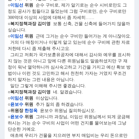
○
이임선
위원
순수 구비로, 제가 알기로는 순수 시비로만도 그
정도 공사가 힘들다고 들었는데 그럼 구비로만, 순수 구비로만
300억대 이상의 사업에 대해서 좀 자세히……
○복지정책과장 김미영
보통 신축, 건물 신축에 들어가지 않을까
싶습니다.
○
이임선
위원
근데 그거는 순수 구비만 들어가는 게 아니잖아요.
거의 다 매칭이거나 이렇게 알고 있는데 순수 구비에 관한 자료
저한테 다시 좀 제출해 주시고요.
그리고 저희가 국가보훈유공자에 대해서 감사와 예우를 표시하
지 않는 것은 아니고 앞에 다른 위원님들도 말씀하셨지만 구 재
정이 워낙 열악하니까 심사숙고하고 기간을 가지고 예산 확보 방
법이나 이런 것도 고민하고 해서 천천히 가자는 거였지 무조건
하지 말자는 그런 내용은 아닙니다.
일단 그렇게 이해해 주시면 좋겠습니다.
○복지정책과장 김미영
네. 알겠습니다.
○
이임선
위원
이상입니다.
○
윤보수
위원
추가 질의 좀 하겠습니다.
○위원장
한정옥
윤보수 위원님 질의하십시오.
○
윤보수
위원
그러니까 과장님, 이임선 위원님께서 되게 궁금해
하시는 거는 순수 구비의 사업이 어떤 건지를 물어보는데 그냥
단순한 거예요.
애초에 우리가 건물을 지으려면 부지 매입비는 우리 돈으로만