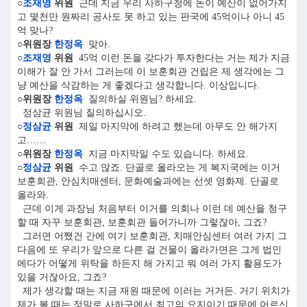
○
조재영
위원
근데 지금 우리 사하구청에 돈이 예산이 없어가지
고 몇천만 원짜리 공사도 못 하고 있는 판국에 45억이나 아니 45
억 맞나?
○위원장
한정옥
맞아.
○
조재영
위원
45억 이런 돈을 갖다가 투자한다는 거는 제가 지금
이해가 잘 안 가서 그러는데 이 보훈회관 건립은 제 생각에는 그
냥 예산을 삭감하는 게 좋겠다고 생각합니다. 이상입니다.
○위원장
한정옥
질의하실 위원님? 하세요.
정삼균 위원님 질의하십시오.
○
정삼균
위원
제일 마지막에 하려고 했는데 아무도 안 해가지
고……
○위원장
한정옥
지금 마지막일 수도 있습니다. 하세요.
○
정삼균
위원
수고 많죠. 단골로 올라오는 게 복지국에는 이거
보훈회관, 안심치매센터, 문화예술과에는 선셋 영화제. 단골로
올라와.
근데 이게 과장님 처음부터 이거를 의회나 이런 데 예산을 청구
할 때 자꾸 보훈회관, 보훈회관 들어가니까 그렇잖아, 그죠?
그러면 어쨌건 간에 여기 보훈회관, 치매안심센터 여러 가지 그
다음에 또 우리가 앞으로 다른 걸 건물이 올라가면은 그게 법인
에다가 어떻게 위탁을 하든지 해 가지고 뭐 여러 가지 활용도가
있을 거잖아요, 그죠?
제가 생각할 때는 지금 재원 때문에 이러는 거거든. 거기 위치가
제가 볼 때는 정말로 사하구에서 최고의 요지이기 때문에 어르신