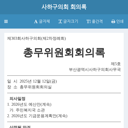
사하구의회 회의록
Toggle
글자체
글자크기
줄간격
인쇄
navigation
제303회사하구의회(제2차정례회)
총무위원회회의록
제5호
부산광역시사하구의회사무국
일 시 2025년 12월 12일(금)
장 소 총무위원회회의실
의사일정
1. 2026년도 예산안(계속)
가. 주민복지국 소관
2. 2026년도 기금운용계획안(계속)
상정된 안건