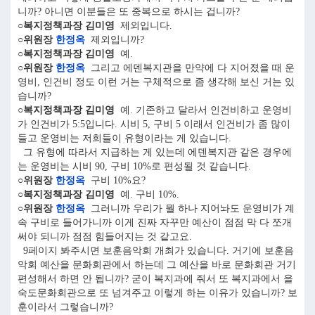
니까? 아니면 이분들은 또 중복으로 하시는 겁니까?
○복지정책과장 김미영
제외입니다.
○위원장
한정옥
제외입니까?
○복지정책과장 김미영
예.
○위원장
한정옥
그리고 에덴복지관을 만약에 다 지어졌을 때 운
영비, 인건비 정도 이런 거는 구체적으로 좀 생각해 보신 거는 있
습니까?
○복지정책과장 김미영
예. 기존하고 달라서 인건비하고 운영비
가 인건비가 5:5입니다. 시비 5, 구비 5 이래서 인건비가 좀 많이
들고 운영비는 저희들이 유형이라는 게 있습니다.
그 유형에 따라서 지급하는 게 있는데 에덴복지관 같은 경우에
는 운영비는 시비 90, 구비 10%로 편성될 것 같습니다.
○위원장
한정옥
구비 10%요?
○복지정책과장 김미영
예. 구비 10%.
○위원장
한정옥
그러니까 우리가 뭘 하나 지어놔도 운영비가 계
속 구비로 들어가니까 이게 진짜 자꾸만 예산이 점점 막 다 쪼개
써야 되니까 점점 힘들어지는 것 같고요.
9페이지 봐주시면 보훈음악회 개최가 있습니다. 거기에 보훈음
악회 예산을 문화회관에서 하는데 그 예산을 바로 문화회관 거기
편성해서 하면 안 됩니까? 굳이 복지과에 줘서 또 복지과에서 을
숙도문화회관으로 또 넘겨주고 이렇게 하는 이유가 있습니까? 보
훈이라서 그렇습니까?