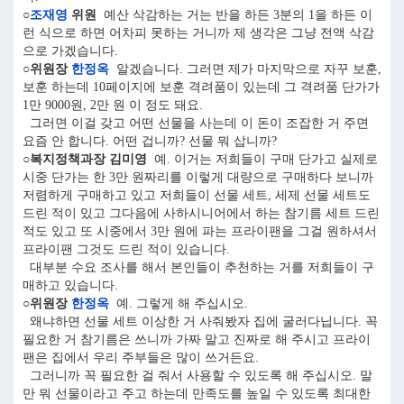
○
조재영
위원
예산 삭감하는 거는 반을 하든 3분의 1을 하든 이
런 식으로 하면 어차피 못하는 거니까 제 생각은 그냥 전액 삭감
으로 가겠습니다.
○위원장
한정옥
알겠습니다. 그러면 제가 마지막으로 자꾸 보훈,
보훈 하는데 10페이지에 보훈 격려품이 있는데 그 격려품 단가가
1만 9000원, 2만 원 이 정도 돼요.
그러면 이걸 갖고 어떤 선물을 사는데 이 돈이 조잡한 거 주면
요즘 안 합니다. 어떤 겁니까? 선물 뭐 삽니까?
○복지정책과장 김미영
예. 이거는 저희들이 구매 단가고 실제로
시중 단가는 한 3만 원짜리를 이렇게 대량으로 구매하다 보니까
저렴하게 구매하고 있고 저희들이 선물 세트, 세제 선물 세트도
드린 적이 있고 그다음에 사하시니어에서 하는 참기름 세트 드린
적도 있고 또 시중에서 3만 원에 파는 프라이팬을 그걸 원하셔서
프라이팬 그것도 드린 적이 있습니다.
대부분 수요 조사를 해서 본인들이 추천하는 거를 저희들이 구
매하고 있습니다.
○위원장
한정옥
예. 그렇게 해 주십시오.
왜냐하면 선물 세트 이상한 거 사줘봤자 집에 굴러다닙니다. 꼭
필요한 거 참기름은 쓰니까 가짜 말고 진짜로 해 주시고 프라이
팬은 집에서 우리 주부들은 많이 쓰거든요.
그러니까 꼭 필요한 걸 줘서 사용할 수 있도록 해 주십시오. 말
만 뭐 선물이라고 주고 하는데 만족도를 높일 수 있도록 최대한