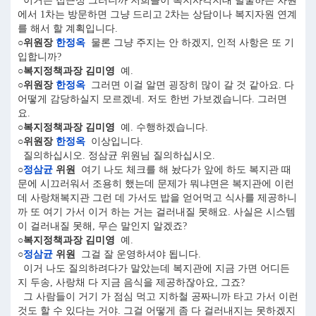
이거는 접근성 그러니까 저희들이 복지사각지대 발굴하는 차원
에서 1차는 방문하면 그냥 드리고 2차는 상담이나 복지자원 연계
를 해서 할 계획입니다.
○위원장
한정옥
물론 그냥 주지는 안 하겠지, 인적 사항은 또 기
입합니까?
○복지정책과장 김미영
예.
○위원장
한정옥
그러면 이걸 알면 굉장히 많이 갈 것 같아요. 다
어떻게 감당하실지 모르겠네. 저도 한번 가보겠습니다. 그러면
요.
○복지정책과장 김미영
예. 수행하겠습니다.
○위원장
한정옥
이상입니다.
질의하십시오. 정삼균 위원님 질의하십시오.
○
정삼균
위원
여기 나도 체크를 해 놨다가 앞에 하도 복지관 때
문에 시끄러워서 조용히 했는데 문제가 뭐냐면은 복지관에 이런
데 사랑채복지관 그런 데 가서도 밥을 얻어먹고 식사를 제공하니
까 또 여기 가서 이거 하는 거는 걸러내질 못해요. 사실은 시스템
이 걸러내질 못해, 무슨 말인지 알겠죠?
○복지정책과장 김미영
예.
○
정삼균
위원
그걸 잘 운영하셔야 됩니다.
이거 나도 질의하려다가 말았는데 복지관에 지금 가면 어디든
지 두송, 사랑채 다 지금 음식을 제공하잖아요, 그죠?
그 사람들이 거기 가 점심 먹고 지하철 공짜니까 타고 가서 이런
것도 할 수 있다는 거야. 그걸 어떻게 좀 다 걸러내지는 못하겠지