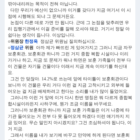
깎아내리려는 목적이 전혀 아닙니다.
다만 우리가 예산이 없으니까 이거를 갖다가 지금 여기서 이 시
점에 시행해도 되냐 그 문제거든요.
논점이 다른 데로 가면 안 됩니다. 근데 그 논점을 맞추려면 우
리 집행기관에서 이걸 준비를 잘해 오셔야 돼요. 거기서 정말 아
쉽다는 생각이 듭니다. 이상입니다.
○위원장
한정옥
정삼균 위원님 질의하십시오.
○
정삼균
위원
아까 제가 빠뜨린 게 있어가지고 그러니 지금 자꾸
보훈회관, 보훈회관 하니까 그런 거지 종합 복합 시설이나 이리
가거나 하고, 지금 또 문제가 뭐냐 하면은 보훈 가족들이 전부 다
이 건물은 자기들 건물이다 이래서 지금 계속 이야기를 하신대
요.
그건 안 맞잖아. 14.2%로 쓰는데 앞에 타이틀이 보훈회관이다
보니까 이 건물은 우리 거다 이런 걸 지금 고착시키고 외부에 들
어오는 걸 지금 배제하려고 한다는 소리를 내가 많이 들었어요.
그러니까 이런 거 앞에 이거 다시 한번 명칭은 뭐 다르게 종합복
합시설이라든지 사하구에, 뭔가 조금 이름을 바꾸세요.
그러니까 보훈회관 하니까 지금 보훈 가족들은 이거 나중에 타
기관 들어오는 거 전부 다 못 들어오게 하겠다 이런 얘기까지 지
금 있어요. 무슨 말인지 아시겠지요? 그건 조심하셔야 됩니다, 이
거 지금.
그래서 이름을 내가 보기에 바꾸고 만약에 하게 된다면 보훈회