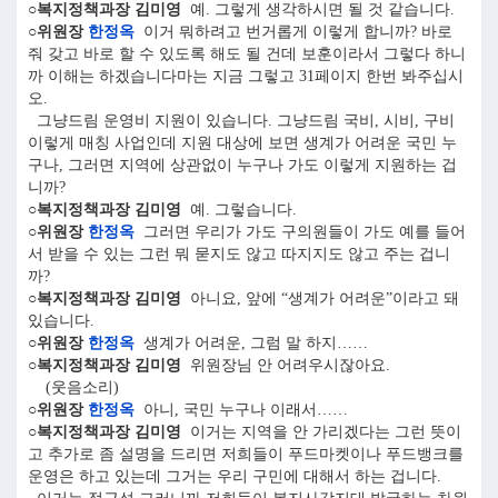
○복지정책과장 김미영
예. 그렇게 생각하시면 될 것 같습니다.
○위원장
한정옥
이거 뭐하려고 번거롭게 이렇게 합니까? 바로
줘 갖고 바로 할 수 있도록 해도 될 건데 보훈이라서 그렇다 하니
까 이해는 하겠습니다마는 지금 그렇고 31페이지 한번 봐주십시
오.
그냥드림 운영비 지원이 있습니다. 그냥드림 국비, 시비, 구비
이렇게 매칭 사업인데 지원 대상에 보면 생계가 어려운 국민 누
구나, 그러면 지역에 상관없이 누구나 가도 이렇게 지원하는 겁
니까?
○복지정책과장 김미영
예. 그렇습니다.
○위원장
한정옥
그러면 우리가 가도 구의원들이 가도 예를 들어
서 받을 수 있는 그런 뭐 묻지도 않고 따지지도 않고 주는 겁니
까?
○복지정책과장 김미영
아니요, 앞에 “생계가 어려운”이라고 돼
있습니다.
○위원장
한정옥
생계가 어려운, 그럼 말 하지……
○복지정책과장 김미영
위원장님 안 어려우시잖아요.
(웃음소리)
○위원장
한정옥
아니, 국민 누구나 이래서……
○복지정책과장 김미영
이거는 지역을 안 가리겠다는 그런 뜻이
고 추가로 좀 설명을 드리면 저희들이 푸드마켓이나 푸드뱅크를
운영은 하고 있는데 그거는 우리 구민에 대해서 하는 겁니다.