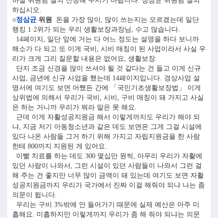
하실 위원님 질의 신청해 주시기 바랍니다. 정삼균 위원님 질의
하십시오.
○
정삼균
위원
돈을 가장 많이, 많이 쓰는지는 모르겠는데 일단
랭킹 1·2위가 되는 우리 생활보장과장님, 수고 많습니다.
14페이지, 일단 앞에 거는 다 어느 정도는 설명을 하다 보니까
해소가 다 되고 또 이게 국비, 시비 매칭이 된 사업이라서 사실 우
리가 크게 그리 질문할 내용은 없어요, 생활보장.
단지 조금 신경을 많이 쓰셔야 될 것 같다는 건 들고 이게 신규
사업, 금년에 신규 사업을 했는데 14페이지입니다. 경상사업 설
명서에 여기도 보면 어쨌든 간에 「국민기초생활보장법」 이게
상위법에 의해서 우리가 국비, 시비, 구비 매칭이 돼 가지고 사실
은 하는 거니까 우리가 뭐라 말은 못 해요.
근데 이게 자활성공지원금 해서 이렇게까지도 우리가 해야 되
냐, 지금 저기 아동청소년과 같은 데도 보면은 그게 그걸 시설에
있다 나온 사람들 그거 하기 위해 가지고 자립지원금을 한 사람
한테 800까지 지원된 게 있어요.
이빨 치료를 하는 데도 300 몇십만 원씩, 아무리 우리가 자활에
있던 사람이 나와서, 그런 시설이 있던 사람들이 나와서 그런 걸
해 주는 건 좋지만 너무 많이 금액이 돼 있는데 여기도 보면 자활
성공지원금까지 우리가 국가에서 진짜 이걸 해줘야 되냐 나는 좀
의문이 됩니다.
우리는 구비 3%밖에 안 들어가기 때문에 실제 예산은 아주 미
흡해요. 미흡하지만 이렇게까지 우리가 좀 해 줘야 되냐는 의문