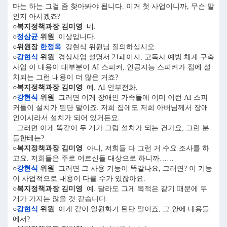
마는 하는 그걸 좀 찾아봐야 됩니다. 이거 첫 사업이니까, 무슨 말
인지 아시겠죠?
○복지정책과장 김미영
네.
○
정삼균
위원
이상입니다.
○위원장
한정옥
강현식 위원님 질의하십시오.
○
강현식
위원
경상사업 설명서 21페이지, 고독사 예방 체계 구축
사업 이 내용이 대부분이 AI 스피커, 인공지능 스피커가 집에 설
치되는 그런 내용이 더 많은 거죠?
○복지정책과장 김미영
예. AI 안부전화.
○
강현식
위원
그러면 이게 장애인 가족들에 이미 이런 AI 스피
커들이 설치가 된단 말이죠. 저희 집에도 저희 아버님께서 장애
인이시라서 설치가 되어 있거든요.
그러면 이게 똑같이 두 개가 그럼 설치가 되는 건가요, 그런 분
들한테는?
○복지정책과장 김미영
아니, 저희들 다 그런 거 수요 조사를 하
고요. 저희들은 주로 어르신들 대상으로 하니까……
○
강현식
위원
그러면 그 사용 기능이 똑같나요, 그러면? 이 기능
이 사업적으로 내용이 다를 수가 있잖아요.
○복지정책과장 김미영
예. 달라도 그게 목적은 같기 때문에 두
개가 가지는 않을 것 같습니다.
○
강현식
위원
이게 같이 일원화가 된단 말이죠, 그 안에 내용들
에서?